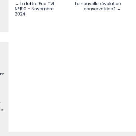
← La lettre Eco TVI
La nouvelle révolution
N°190 – Novembre
conservatrice? →
2024
re
r
re