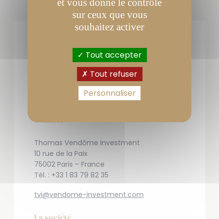
et vous donne le contrôle
sur ceux que vous
souhaitez activer
Tout accepter
Tout refuser
Personnaliser
Contact
Thomas Vendôme Investment
10 rue de la Paix
75002 Paris – France
Tél. : +33 1 83 79 82 35
tvi@vendome-investment.com
La société