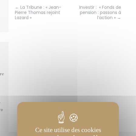
← La Tribune : « Jean-
Investir : « Fonds de
Pierre Thomas rejoint
pension : passons à
Lazard »
l’action » →
re
r
re
Ce site utilise des cookies