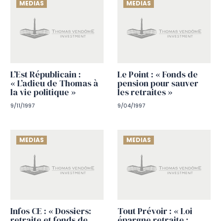
MEDIAS
MEDIAS
L’Est Républicain :
Le Point : « Fonds de
« L’adieu de Thomas à
pension pour sauver
la vie politique »
les retraites »
9/11/1997
9/04/1997
MEDIAS
MEDIAS
Infos CE : « Dossiers:
Tout Prévoir : « Loi
retraite et fonds de
épargne retraite :